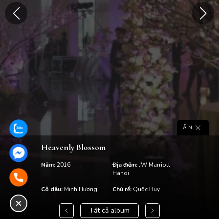
ẨN
Heavenly Blossom
Năm:
2016
Địa điểm:
JW Marriott
Hanoi
Cô dâu:
Minh Hương
Chú rể:
Quốc Huy
Tất cả album