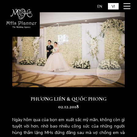
Chuyển
Trang
EN
VI
tới
chủ
nội
dung
PHƯƠNG LIÊN & QUỐC PHONG
02.12.2018
Ngày hôm qua của bọn em xuất sắc mỹ mãn, không còn gì
tuyệt vời hơn, nhờ bao nhiêu công sức của những người
hùng thầm lặng MHs đứng đằng sau mà vợ chồng em và