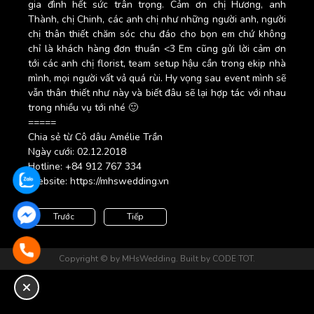
gia đình hết sức trân trọng. Cảm ơn chị Hương, anh
Thành, chị Chinh, các anh chị như những người anh, người
chị thân thiết chăm sóc chu đáo cho bọn em chứ không
chỉ là khách hàng đơn thuần <3 Em cũng gửi lời cảm ơn
tới các anh chị florist, team setup hậu cần trong ekip nhà
mình, mọi người vất vả quá rùi. Hy vọng sau event mình sẽ
vẫn thân thiết như này và biết đâu sẽ lại hợp tác với nhau
trong nhiều vụ tới nhé 🙂
=====
Chia sẻ từ Cô dâu Amélie Trần
Ngày cưới: 02.12.2018
Hotline: +84 912 767 334
Website:
https://mhswedding.vn
Trước
Tiếp
Copyright © by MHsWedding. Built by CODE TOT.